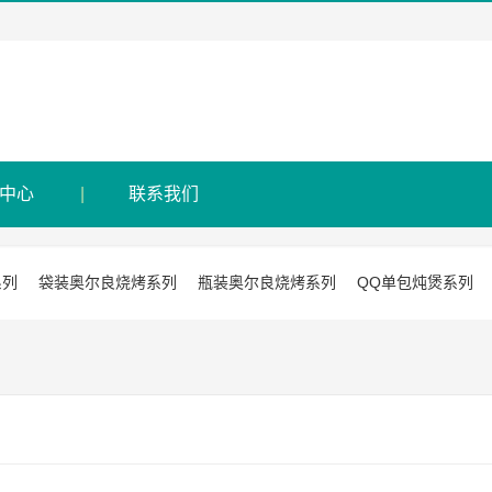
中心
联系我们
系列
袋装奥尔良烧烤系列
瓶装奥尔良烧烤系列
QQ单包炖煲系列